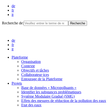
de
fr
it
Recherche de:
de
fr
it
Plateforme
Organisation
Contexte
Objectifs et tâches
Collaborateur·ices
Entourage de la Plateforme
Projets
Base de données « Micropolluants »
Identifier les substances problématiques
Système Modulaire Gradué (SMG)
Effets des mesures de réduction de la pollution des eaux
Etat des eaux