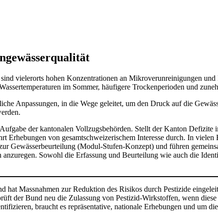
ngewässerqualität
ind vielerorts hohen Konzentrationen an Mikroverunreinigungen und N
Wassertemperaturen im Sommer, häufigere Trockenperioden und zuneh
liche Anpassungen, in die Wege geleitet, um den Druck auf die Gewäss
werden.
 Aufgabe der kantonalen Vollzugsbehörden. Stellt der Kanton Defizite 
hrt Erhebungen von gesamtschweizerischem Interesse durch. In vielen 
 zur Gewässerbeurteilung (Modul-Stufen-Konzept) und führen gemein
n anzuregen. Sowohl die Erfassung und Beurteilung wie auch die Ident
d hat Massnahmen zur Reduktion des Risikos durch Pestizide eingeleite
üft der Bund neu die Zulassung von Pestizid-Wirkstoffen, wenn diese 
ifizieren, braucht es repräsentative, nationale Erhebungen und um die Qu