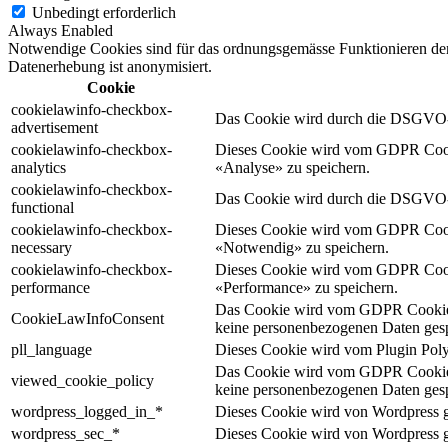
Unbedingt erforderlich
Always Enabled
Notwendige Cookies sind für das ordnungsgemässe Funktionieren der 
Datenerhebung ist anonymisiert.
Cookie
cookielawinfo-checkbox-
Das Cookie wird durch die DSGVO-C
advertisement
cookielawinfo-checkbox-
Dieses Cookie wird vom GDPR Cookie
analytics
«Analyse» zu speichern.
cookielawinfo-checkbox-
Das Cookie wird durch die DSGVO-Co
functional
cookielawinfo-checkbox-
Dieses Cookie wird vom GDPR Cookie
necessary
«Notwendig» zu speichern.
cookielawinfo-checkbox-
Dieses Cookie wird vom GDPR Cookie
performance
«Performance» zu speichern.
Das Cookie wird vom GDPR Cookie C
CookieLawInfoConsent
keine personenbezogenen Daten gesp
pll_language
Dieses Cookie wird vom Plugin Polyla
Das Cookie wird vom GDPR Cookie C
viewed_cookie_policy
keine personenbezogenen Daten gesp
wordpress_logged_in_*
Dieses Cookie wird von Wordpress ge
wordpress_sec_*
Dieses Cookie wird von Wordpress ge