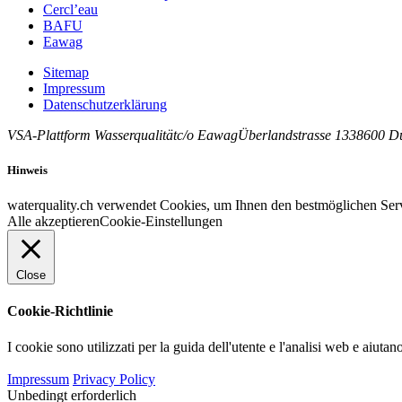
Cercl’eau
BAFU
Eawag
Sitemap
Impressum
Datenschutzerklärung
VSA-Plattform Wasserqualität
c/o Eawag
Überlandstrasse 133
8600
D
Hinweis
waterquality.ch verwendet Cookies, um Ihnen den bestmöglichen Serv
Alle akzeptieren
Cookie-Einstellungen
Close
Cookie-Richtlinie
I cookie sono utilizzati per la guida dell'utente e l'analisi web e aiuta
Impressum
Privacy Policy
Unbedingt erforderlich