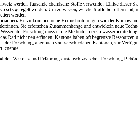
chweiz werden Tausende chemische Stoffe verwendet. Einige dieser St
setz geregelt werden. Um zu wissen, welche Stoffe betroffen sind, 
etiert werden.
l machen.
Hinzu kommen neue Herausforderungen wie der Klimawandel 
tler:innen. Sie erforschen Zusammenhänge und entwickeln neue Technol
ssen der Forschung muss in die Methoden der Gewässerbeurteilung e
as Rad nicht neu erfinden. Kantone haben oft begrenzte Ressourcen un
aus der Forschung, aber auch von verschiedenen Kantonen, zur Verfügung
d -chemie.
t und den Wissens- und Erfahrungsaustausch zwischen Forschung, Behör