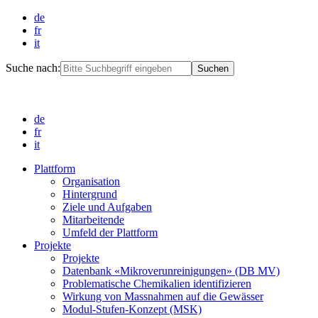
de
fr
it
Suche nach:
de
fr
it
Plattform
Organisation
Hintergrund
Ziele und Aufgaben
Mitarbeitende
Umfeld der Plattform
Projekte
Projekte
Datenbank «Mikroverunreinigungen» (DB MV)
Problematische Chemikalien identifizieren
Wirkung von Massnahmen auf die Gewässer
Modul-Stufen-Konzept (MSK)