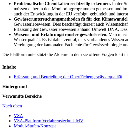
Problematische Chemikalien rechtzeitig erkennen.
In der S
müssen daher in den Monitoringprogrammen gemessen und im Ge
auch der Entwicklung in der EU verfolgt, gebündelt und interpr
Gewässeruntersuchungsmethoden fit für den Klimawande
Gewässerlebewesen. Dies beschäftigt derzeit auch Wissenschaf
Erfassung der Gewässerlebewesen anhand Umwelt-DNA. Das Wi
Wissens- und Erfahrungstransfer gewährleisten.
Man muss d
Wasserqualität. Es ist daher zentral, dass vorhandenes Wissen 
Vereinigung der kantonalen Fachleute für Gewässerbiologie un
Die Plattform unterstützt die Akteure in dem sie offene Fragen klär
Inhalte
Erfassung und Beurteilung der Oberflächengewässerqualität
Hintergrund
Verwandte Bereiche
Nach oben
VSA
VSA-Plattform Verfahrenstechnik MV
Modul-Stufen-Konzept